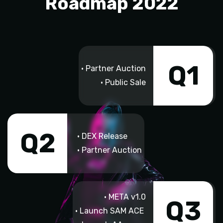
Roadmap 2022
Q1
• Partner Auction
• Public Sale
Q2
• DEX Release
• Partner Auction
• META v1.0
Q3
• Launch SAM ACE