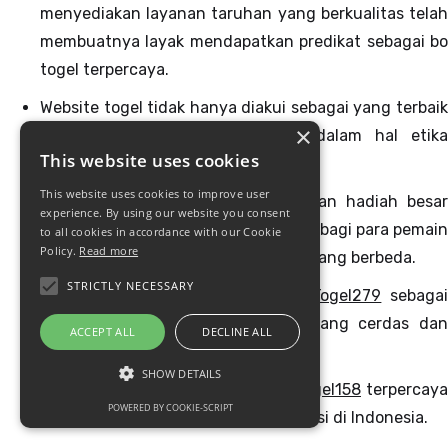
menyediakan layanan taruhan yang berkualitas telah
membuatnya layak mendapatkan predikat sebagai bo
togel terpercaya.
Website togel tidak hanya diakui sebagai yang terbaik
×
dalam hal layanan, tetapi juga dalam hal etika
This website uses cookies
perjudian
Sabatoto
.
This website uses cookies to improve user
Keberadaan bandar
Togel279
dengan hadiah besa
experience. By using our website you consent
memberikan alternatif yang menarik bagi para pemain
to all cookies in accordance with our Cookie
Policy.
Read more
yang mencari pengalaman taruhan yang berbeda.
STRICTLY NECESSARY
Keputusan untuk memilih bandar
Togel279
sebaga
mitra taruhan adalah keputusan yang cerdas dan
ACCEPT ALL
DECLINE ALL
tepat.
SHOW DETAILS
Selamat datang di website Togel
Togel158
terpercaya
POWERED BY COOKIE-SCRIPT
yang penuh keadilan dan transparansi di Indonesia.